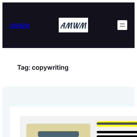
Skip
to
content
AMWM
Tag:
copywriting