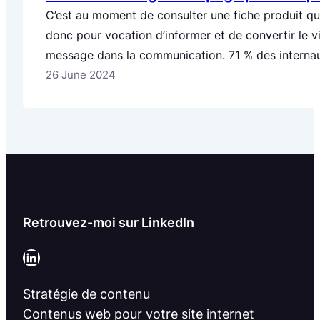
C’est au moment de consulter une fiche produit que
donc pour vocation d’informer et de convertir le vi
message dans la communication. 71 % des internaute
Copywriting aura donc davantage…
26 June 2024
Retrouvez-moi sur LinkedIn
LinkedIn
Stratégie de contenu
Contenus web pour votre site internet