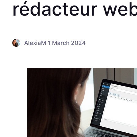
rédacteur we
AlexiaM
·
1 March 2024